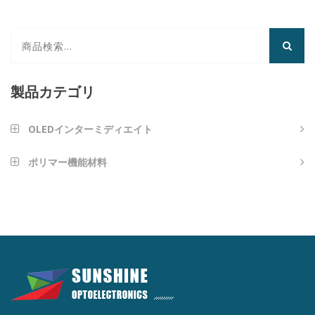
製品カテゴリ
OLEDインターミディエイト
芳香族アミンタイプ
ポリマー機能材料
ナノインプリンティング材料
アントラセンタイプ
光学接着剤
フランタイプ
高反射率LEDダイエッジコーティング
カルバゾール型
MLPハイRIインク
ピリミジンタイプ