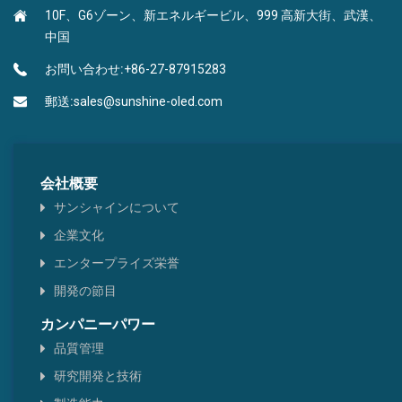
10F、G6ゾーン、新エネルギービル、999 高新大街、武漢、
BEFハイRIインク
ナフタレン型
中国
トリアジンピリミジン型
お問い合わせ:
+86-27-87915283
郵送:
sales@sunshine-oled.com
ホウ酸タイプ
ピレン・クリセーヌ型
会社概要
ヘテロ環型
サンシャインについて
企業文化
チアゾール型
エンタープライズ栄誉
ベンゼンタイプ
開発の節目
カンパニーパワー
品質管理
研究開発と技術