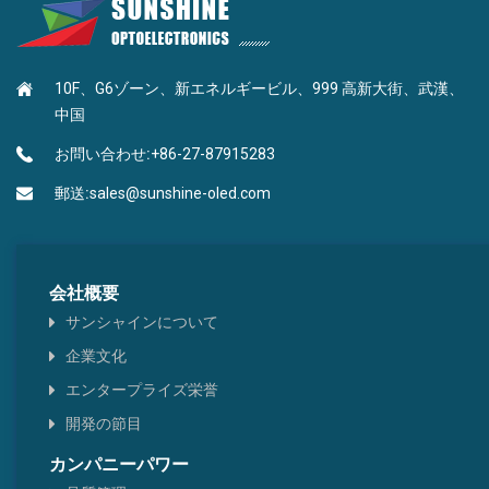
MLPハイRIインク
ピリミジンタイプ
10F、G6ゾーン、新エネルギービル、999 高新大街、武漢、
BEFハイRIインク
ナフタレン型
中国
トリアジンピリミジン型
お問い合わせ:
+86-27-87915283
郵送:
sales@sunshine-oled.com
ホウ酸タイプ
ピレン・クリセーヌ型
会社概要
ヘテロ環型
サンシャインについて
企業文化
チアゾール型
エンタープライズ栄誉
ベンゼンタイプ
開発の節目
カンパニーパワー