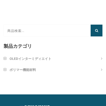
製品カテゴリ
OLEDインターミディエイト
芳香族アミンタイプ
ポリマー機能材料
ナノインプリンティング材料
アントラセンタイプ
光学接着剤
フランタイプ
高反射率LEDダイエッジコーティング
カルバゾール型