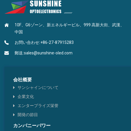
MLPハイRIインク
ピリミジンタイプ
10F、G6ゾーン、新エネルギービル、999 高新大街、武漢、
BEFハイRIインク
ナフタレン型
中国
トリアジンピリミジン型
お問い合わせ:
+86-27-87915283
郵送:
sales@sunshine-oled.com
ホウ酸タイプ
ピレン・クリセーヌ型
会社概要
ヘテロ環型
サンシャインについて
企業文化
チアゾール型
エンタープライズ栄誉
ベンゼンタイプ
開発の節目
カンパニーパワー