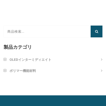
製品カテゴリ
OLEDインターミディエイト
芳香族アミンタイプ
ポリマー機能材料
ナノインプリンティング材料
アントラセンタイプ
光学接着剤
フランタイプ
高反射率LEDダイエッジコーティング
カルバゾール型