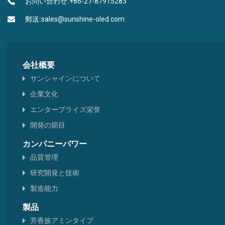
お問い合わせ:
+86-27-87915283
郵送:
sales@sunshine-oled.com
ホウ酸タイプ
ピレン・クリセーヌ型
会社概要
ヘテロ環型
サンシャインについて
企業文化
チアゾール型
エンタープライズ栄誉
ベンゼンタイプ
開発の節目
カンパニーパワー
品質管理
研究開発と技術
製造能力
製品
芳香族アミンタイプ