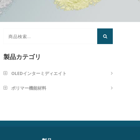
製品カテゴリ
OLEDインターミディエイト
芳香族アミンタイプ
ポリマー機能材料
ナノインプリンティング材料
アントラセンタイプ
光学接着剤
フランタイプ
高反射率LEDダイエッジコーティング
カルバゾール型