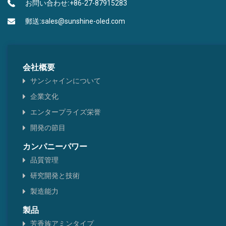
トリアジンピリミジン型
お問い合わせ:
+86-27-87915283
郵送:
sales@sunshine-oled.com
ホウ酸タイプ
ピレン・クリセーヌ型
会社概要
ヘテロ環型
サンシャインについて
企業文化
チアゾール型
エンタープライズ栄誉
ベンゼンタイプ
開発の節目
カンパニーパワー
品質管理
研究開発と技術
製造能力
製品
芳香族アミンタイプ