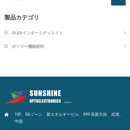
製品カテゴリ
OLEDインターミディエイト
芳香族アミンタイプ
ポリマー機能材料
ナノインプリンティング材料
アントラセンタイプ
光学接着剤
フランタイプ
高反射率LEDダイエッジコーティング
カルバゾール型
MLPハイRIインク
ピリミジンタイプ
10F、G6ゾーン、新エネルギービル、999 高新大街、武漢、
BEFハイRIインク
ナフタレン型
中国