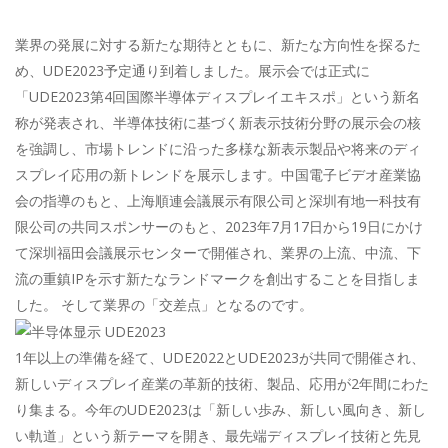
業界の発展に対する新たな期待とともに、新たな方向性を探るた
め、UDE2023予定通り到着しました。展示会では正式に
「UDE2023第4回国際半導体ディスプレイエキスポ」という新名
称が発表され、半導体技術に基づく新表示技術分野の展示会の核
を強調し、市場トレンドに沿った多様な新表示製品や将来のディ
スプレイ応用の新トレンドを展示します。中国電子ビデオ産業協
会の指導のもと、上海順連会議展示有限公司と深圳有地一科技有
限公司の共同スポンサーのもと、2023年7月17日から19日にかけ
て深圳福田会議展示センターで開催され、業界の上流、中流、下
流の重鎮IPを示す新たなランドマークを創出することを目指しま
した。 そして業界の「交差点」となるのです。
1年以上の準備を経て、UDE2022とUDE2023が共同で開催され、
新しいディスプレイ産業の革新的技術、製品、応用が2年間にわた
り集まる。今年のUDE2023は「新しい歩み、新しい風向き、新し
い軌道」という新テーマを開き、最先端ディスプレイ技術と先見